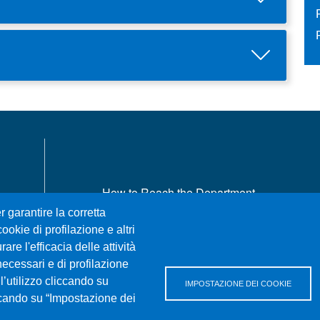
MENÙ FOOTER 1
How to Reach the Department
Where we are
r garantire la corretta
Sitemap
ookie di profilazione e altri
re l'efficacia delle attività
Accessibility statement
necessari e di profilazione
Privacy and cookie policy
l’utilizzo cliccando su
IMPOSTAZIONE DEI COOKIE
iccando su “Impostazione dei