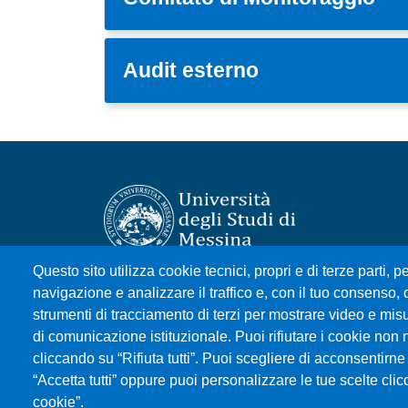
Audit esterno
Questo sito utilizza cookie tecnici, propri e di terze parti, pe
Università degli Studi di Messina
navigazione e analizzare il traffico e, con il tuo consenso, c
Piazza Pugliatti, 1 - 98122 Messina
strumenti di tracciamento di terzi per mostrare video e misura
Cod. Fiscale 80004070837
di comunicazione istituzionale. Puoi rifiutare i cookie non 
P.IVA 00724160833
cliccando su “Rifiuta tutti”. Puoi scegliere di acconsentirne 
Centralino: 090 676 1
“Accetta tutti” oppure puoi personalizzare le tue scelte cl
cookie”.