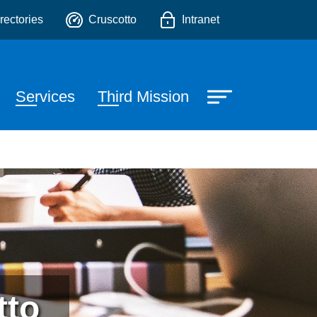
o
rectories
Cruscotto
Intranet
Services
Third Mission
tto