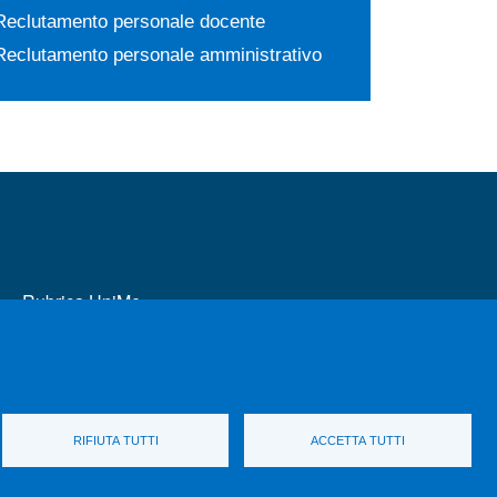
Reclutamento personale docente
Reclutamento personale amministrativo
MENÙ FOOTER 2
Rubrica UniMe
Unifind Unime
Transparent administration
Calls for application
Change your mind on cookies
RIFIUTA TUTTI
ACCETTA TUTTI