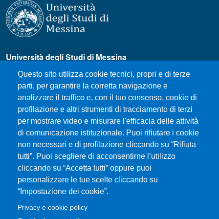
Università degli Studi di Messina
Piazza Pugliatti, 1 - 98122 Messina
Questo sito utilizza cookie tecnici, propri e di terze
Cod. Fiscale 80004070837
parti, per garantire la corretta navigazione e
P.IVA 00724160833
analizzare il traffico e, con il tuo consenso, cookie di
Centralino: 090 676 1
profilazione e altri strumenti di tracciamento di terzi
MENÙ SOCIAL
per mostrare video e misurare l'efficacia delle attività
di comunicazione istituzionale. Puoi rifiutare i cookie
non necessari e di profilazione cliccando su “Rifiuta
MENÙ FOOTER 1
tutti”. Puoi scegliere di acconsentirne l’utilizzo
Come raggiungere il Dipartimento
cliccando su “Accetta tutti” oppure puoi
Dove siamo
personalizzare le tue scelte cliccando su
Mappa del sito
“Impostazione dei cookie”.
Accessibilità
Privacy e cookie policy
Privacy e cookie policy