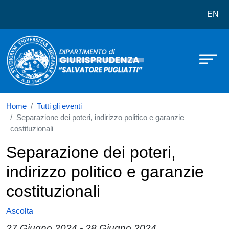
Dipartimento di Giurisprudenza Salv
Salta al contenuto principale
EN
Home
Tutti gli eventi
Separazione dei poteri, indirizzo politico e garanzie
costituzionali
Separazione dei poteri,
indirizzo politico e garanzie
costituzionali
Ascolta
27 Giugno 2024
-
28 Giugno 2024