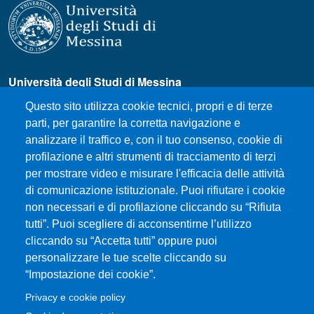
Università degli Studi di Messina
Piazza Pugliatti, 1 - 98122 Messina
Questo sito utilizza cookie tecnici, propri e di terze
Cod. Fiscale 80004070837
parti, per garantire la corretta navigazione e
P.IVA 00724160833
analizzare il traffico e, con il tuo consenso, cookie di
Centralino: 090 676 1
profilazione e altri strumenti di tracciamento di terzi
MENÙ SOCIAL
per mostrare video e misurare l'efficacia delle attività
di comunicazione istituzionale. Puoi rifiutare i cookie
non necessari e di profilazione cliccando su “Rifiuta
MENÙ FOOTER 1
tutti”. Puoi scegliere di acconsentirne l’utilizzo
How to Reach the Department
cliccando su “Accetta tutti” oppure puoi
Where we are
personalizzare le tue scelte cliccando su
Sitemap
“Impostazione dei cookie”.
Accessibility statement
Privacy e cookie policy
Privacy and cookie policy