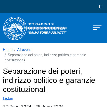
Dipartimento di Giurisprudenza Salv
Skip to main content
IT
Home
All events
Separazione dei poteri, indirizzo politico e garanzie
costituzionali
Separazione dei poteri,
indirizzo politico e garanzie
costituzionali
Listen
27 June 2024
-
28 June 2024