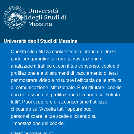
Università degli Studi di Messina
Piazza Pugliatti, 1 - 98122 Messina
Questo sito utilizza cookie tecnici, propri e di terze
Cod. Fiscale 80004070837
parti, per garantire la corretta navigazione e
P.IVA 00724160833
analizzare il traffico e, con il tuo consenso, cookie di
Centralino: 090 676 1
profilazione e altri strumenti di tracciamento di terzi
MENÙ SOCIAL
per mostrare video e misurare l'efficacia delle attività
di comunicazione istituzionale. Puoi rifiutare i cookie
non necessari e di profilazione cliccando su “Rifiuta
MENÙ FOOTER 1
Come raggiungere il Dipartimento
tutti”. Puoi scegliere di acconsentirne l’utilizzo
cliccando su “Accetta tutti” oppure puoi
Dove siamo
personalizzare le tue scelte cliccando su
Mappa del sito
“Impostazione dei cookie”.
Accessibilità
Privacy e cookie policy