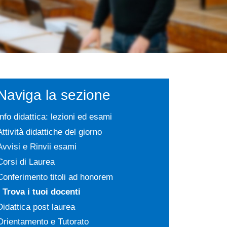
Naviga la sezione
Info didattica: lezioni ed esami
Attività didattiche del giorno
Avvisi e Rinvii esami
Corsi di Laurea
Conferimento titoli ad honorem
Trova i tuoi docenti
Didattica post laurea
Orientamento e Tutorato