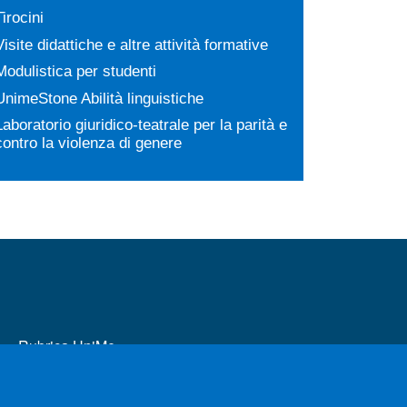
Tirocini
Visite didattiche e altre attività formative
Modulistica per studenti
UnimeStone Abilità linguistiche
Laboratorio giuridico-teatrale per la parità e
contro la violenza di genere
MENÙ FOOTER 2
Rubrica UniMe
Unifind Unime
Amministrazione trasparente