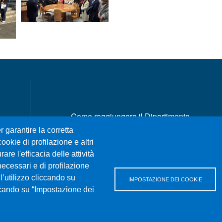
MENÙ FOOTER 1
Come raggiungere il Dipartimento
Dove siamo
r garantire la corretta
Mappa del sito
ookie di profilazione e altri
re l'efficacia delle attività
Accessibilità
necessari e di profilazione
Privacy e cookie policy
l’utilizzo cliccando su
IMPOSTAZIONE DEI COOKIE
iccando su “Impostazione dei