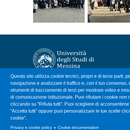
Questo sito utilizza cookie tecnici, propri e di terze parti, pe
Università degli Studi di Messina
navigazione e analizzare il traffico e, con il tuo consenso, c
Piazza Pugliatti, 1 - 98122 Messina
strumenti di tracciamento di terzi per mostrare video e misura
Cod. Fiscale 80004070837
di comunicazione istituzionale. Puoi rifiutare i cookie non 
P.IVA 00724160833
cliccando su “Rifiuta tutti”. Puoi scegliere di acconsentirne 
Centralino: 090 676 1
“Accetta tutti” oppure puoi personalizzare le tue scelte cl
cookie”.
MENÙ SOCIAL
Privacy e cookie policy
Cookie documentation