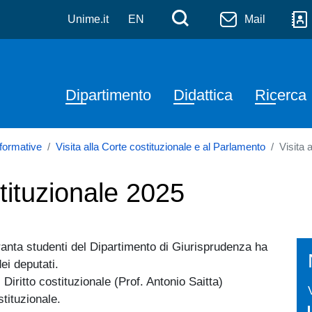
denza Salvatore Pugliatti
Salta al contenuto principale
Menù di serviz
Cerca
Unime.it
EN
Mail
Navigazione principale
Dipartimento
Didattica
Ricerca
à formative
Visita alla Corte costituzionale e al Parlamento
Visita 
stituzionale 2025
ranta studenti del Dipartimento di Giurisprudenza ha
ei deputati.
 Diritto costituzionale (Prof. Antonio Saitta)
tituzionale.