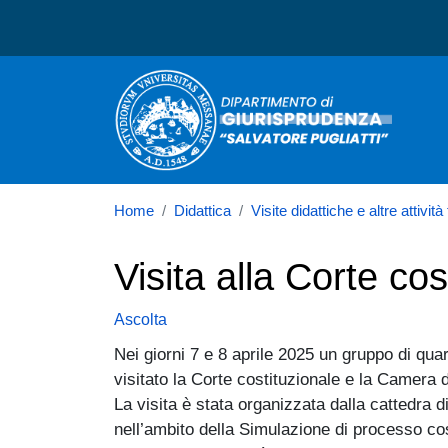
Dipartimento di Giurispru
Home
Didattica
Visite didattiche e altre attivit
Visita alla Corte co
Ascolta
Nei giorni 7 e 8 aprile 2025 un gruppo di qua
visitato la Corte costituzionale e la Camera d
La visita è stata organizzata dalla cattedra di
nell’ambito della Simulazione di processo cos