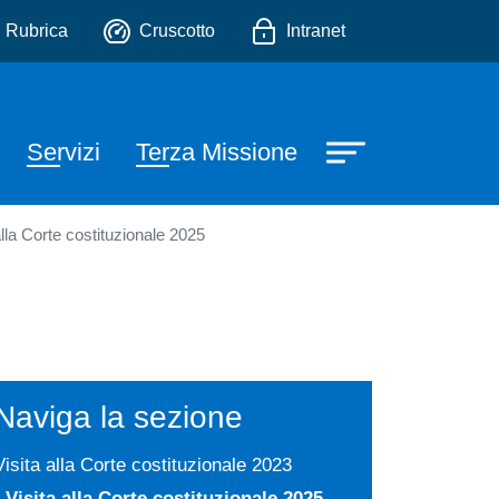
io
Rubrica
Cruscotto
Intranet
Servizi
Terza Missione
alla Corte costituzionale 2025
Naviga la sezione
Visita alla Corte costituzionale 2023
Visita alla Corte costituzionale 2025