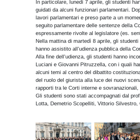
In particolare, lunedì 7 aprile, gli studenti 
guidati da alcuni funzionari parlamentari. Dop
lavori parlamentari e preso parte a un momen
seguito parlamentare delle sentenze della Co
espressamente rivolte al legislatore (es. se
Nella mattina di martedì 8 aprile, gli student
hanno assistito all’udienza pubblica della Cort
Alla fine dell’udienza, gli studenti hanno inc
Luciani e Giovanni Pitruzzella, con i quali ha
alcuni temi al centro del dibattito costituziona
del ruolo del giurista alla luce dei nuovi scena
rapporti tra le Corti interne e sovranazionali, 
Gli studenti sono stati accompagnati dal prof
Lotta, Demetrio Scopelliti, Vittorio Silvestro