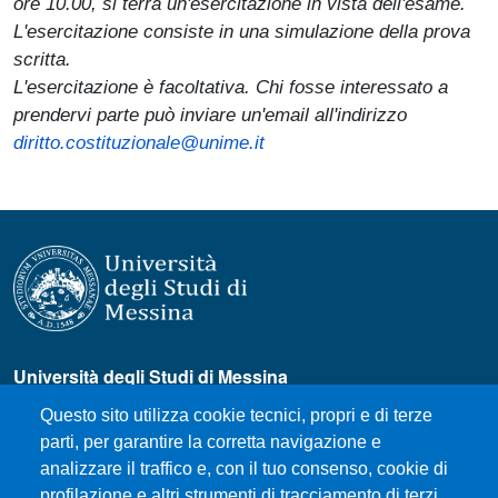
ore 10.00, si terrà un'esercitazione in vista dell'esame.
L'esercitazione consiste in una simulazione della prova
scritta.
L'esercitazione è facoltativa. Chi fosse interessato a
prendervi parte può inviare un'email all'indirizzo
diritto.costituzionale@unime.it
Università degli Studi di Messina
Piazza Pugliatti, 1 - 98122 Messina
Questo sito utilizza cookie tecnici, propri e di terze
Cod. Fiscale 80004070837
parti, per garantire la corretta navigazione e
P.IVA 00724160833
analizzare il traffico e, con il tuo consenso, cookie di
Centralino: 090 676 1
profilazione e altri strumenti di tracciamento di terzi