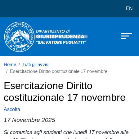
Dipartimento di Giurisprudenza Salv
Salta al contenuto principale
EN
Home
Tutti gli avvisi
Esercitazione Diritto costituzionale 17 novembre
Esercitazione Diritto
costituzionale 17 novembre
Ascolta
17 Novembre 2025
Paragrafo
Si comunica agli studenti che lunedì 17 novembre alle