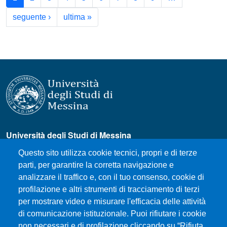
Pagina successiva
Ultima pagina
seguente ›
ultima »
Università degli Studi di Messina
Piazza Pugliatti, 1 - 98122 Messina
Questo sito utilizza cookie tecnici, propri e di terze
Cod. Fiscale 80004070837
parti, per garantire la corretta navigazione e
P.IVA 00724160833
analizzare il traffico e, con il tuo consenso, cookie di
Centralino: 090 676 1
profilazione e altri strumenti di tracciamento di terzi
MENÙ SOCIAL
per mostrare video e misurare l'efficacia delle attività
di comunicazione istituzionale. Puoi rifiutare i cookie
non necessari e di profilazione cliccando su “Rifiuta