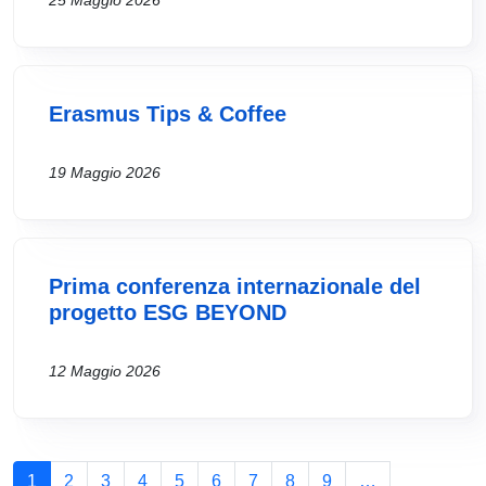
25 Maggio 2026
Erasmus Tips & Coffee
19 Maggio 2026
Prima conferenza internazionale del
progetto ESG BEYOND
12 Maggio 2026
Paginazione
1
2
3
4
5
6
7
8
9
…