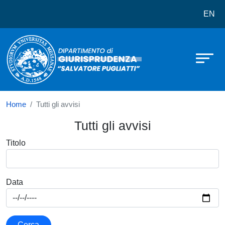
Dipartimento di Giurisprudenza Salv
Salta al contenuto principale
EN
Home
Tutti gli avvisi
Tutti gli avvisi
Titolo
Data
Cerca