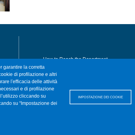
MENÙ FOOTER 1
How to Reach the Department
Where we are
r garantire la corretta
ookie di profilazione e altri
Sitemap
re l'efficacia delle attività
Accessibility statement
necessari e di profilazione
Privacy and cookie policy
l’utilizzo cliccando su
IMPOSTAZIONE DEI COOKIE
iccando su “Impostazione dei