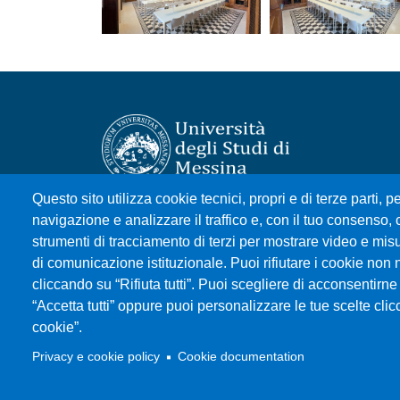
Questo sito utilizza cookie tecnici, propri e di terze parti, pe
Università degli Studi di Messina
navigazione e analizzare il traffico e, con il tuo consenso, c
Piazza Pugliatti, 1 - 98122 Messina
strumenti di tracciamento di terzi per mostrare video e misura
Cod. Fiscale 80004070837
di comunicazione istituzionale. Puoi rifiutare i cookie non 
P.IVA 00724160833
cliccando su “Rifiuta tutti”. Puoi scegliere di acconsentirne 
Centralino: 090 676 1
“Accetta tutti” oppure puoi personalizzare le tue scelte cl
cookie”.
MENÙ SOCIAL
Privacy e cookie policy
Cookie documentation