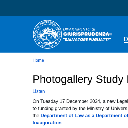
Dipartimento di Giurispru
N
D
Home
Photogallery Stud
Listen
On Tuesday 17 December 2024, a new Legal 
to funding granted by the Ministry of Univers
the
Department of Law as a Department of 
Inauguration
.