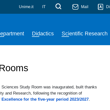
denza Salvatore Pugliatti
Skip to main content
Menù di servizi
Cerca
Unime.it
IT
Mail
Di
avigazione principale
epartment
Didactics
Scientific Research
y Rooms
Sciences Study Room was inaugurated, built thanks
ity and Research, following the recognition of
Excellence for the five-year period 2023/2027
.