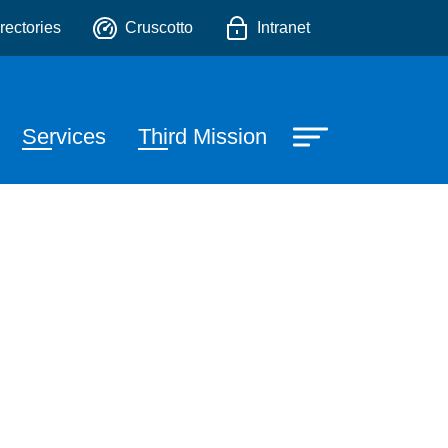
o
rectories
Cruscotto
Intranet
Services
Third Mission