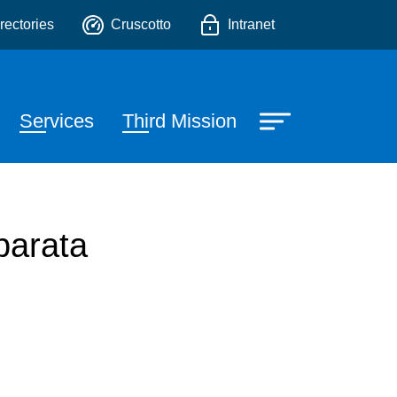
o
rectories
Cruscotto
Intranet
Services
Third Mission
parata