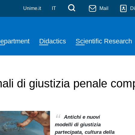
denza Salvatore Pugliatti
Skip to main content
Menù di servizi
Cerca
Unime.it
IT
Mail
Di
avigazione principale
epartment
Didactics
Scientific Research
ali di giustizia penale com
Antichi e nuovi
modelli di giustizia
partecipata, cultura della