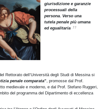
giurisdizione e garanzie
processuali della
persona. Verso una
tutela penale più umana
ed egualitaria
el Rettorato dell’Università degli Studi di Messina si
stizia penale comparata
”
, promosse dal Prof.
ritto medievale e moderno, e dal Prof. Stefano Ruggeri,
’ambito del programma del Dipartimento di eccellenza
ergica tra l’Ateneo e l’Ordine degli Avvocati di Messina,