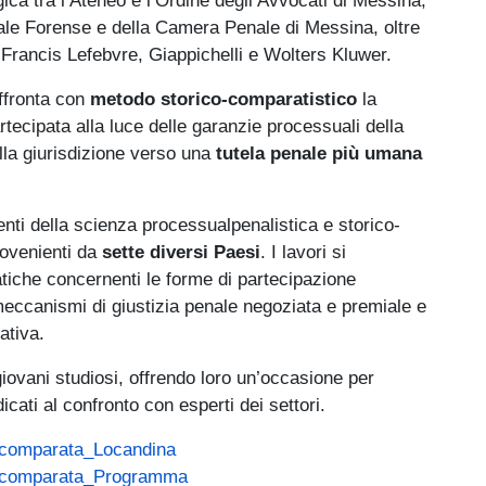
nale Forense e della Camera Penale di Messina, oltre
è Francis Lefebvre, Giappichelli e Wolters Kluwer.
affronta con
metodo storico-comparatistico
la
tecipata alla luce delle garanzie processuali della
lla giurisdizione verso una
tutela penale più umana
nti della scienza processualpenalistica e storico-
rovenienti da
sette diversi Paesi
. I lavori si
matiche concernenti le forme di partecipazione
 meccanismi di giustizia penale negoziata e premiale e
iativa.
 giovani studiosi, offrendo loro un’occasione per
cati al confronto con esperti dei settori.
le comparata_Locandina
ale comparata_Programma