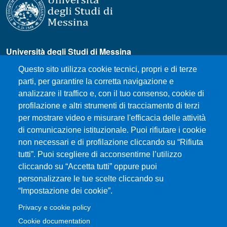
Università degli Studi di Messina
Piazza Pugliatti, 1 - 98122 Messina
Questo sito utilizza cookie tecnici, propri e di terze
Cod. Fiscale 80004070837
parti, per garantire la corretta navigazione e
P.IVA 00724160833
analizzare il traffico e, con il tuo consenso, cookie di
Centralino: 090 676 1
profilazione e altri strumenti di tracciamento di terzi
MENÙ SOCIAL
per mostrare video e misurare l'efficacia delle attività
di comunicazione istituzionale. Puoi rifiutare i cookie
non necessari e di profilazione cliccando su “Rifiuta
MENÙ FOOTER 1
tutti”. Puoi scegliere di acconsentirne l’utilizzo
Come raggiungere il Dipartimento
cliccando su “Accetta tutti” oppure puoi
Dove siamo
personalizzare le tue scelte cliccando su
Mappa del sito
“Impostazione dei cookie”.
Accessibilità
Privacy e cookie policy
Privacy e cookie policy
Cookie documentation