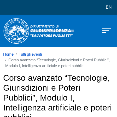
Dipartimento di Giurisprudenza Salv
Salta al contenuto principale
EN
Home
Tutti gli eventi
Corso avanzato “Tecnologie, Giurisdizioni e Poteri Pubblici”,
Modulo I, Intelligenza artificiale e poteri pubblici
Corso avanzato “Tecnologie,
Giurisdizioni e Poteri
Pubblici”, Modulo I,
Intelligenza artificiale e poteri