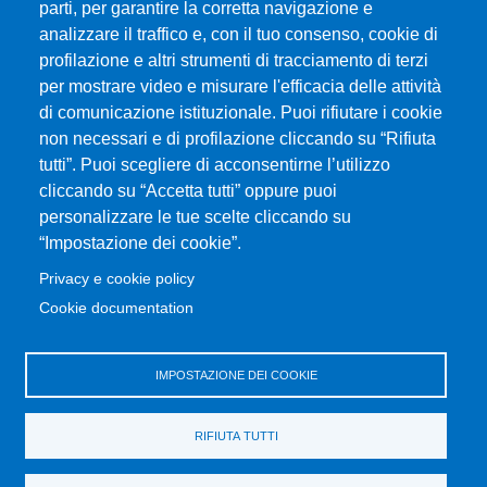
parti, per garantire la corretta navigazione e
P.IVA 00724160833
analizzare il traffico e, con il tuo consenso, cookie di
Centralino: 090 676 1
profilazione e altri strumenti di tracciamento di terzi
MENÙ SOCIAL
per mostrare video e misurare l'efficacia delle attività
di comunicazione istituzionale. Puoi rifiutare i cookie
non necessari e di profilazione cliccando su “Rifiuta
MENÙ FOOTER 1
tutti”. Puoi scegliere di acconsentirne l’utilizzo
Come raggiungere il Dipartimento
cliccando su “Accetta tutti” oppure puoi
Dove siamo
personalizzare le tue scelte cliccando su
Mappa del sito
“Impostazione dei cookie”.
Accessibilità
Privacy e cookie policy
Privacy e cookie policy
Cookie documentation
MENÙ FOOTER 2
Rubrica UniMe
IMPOSTAZIONE DEI COOKIE
Unifind Unime
Amministrazione trasparente
RIFIUTA TUTTI
Bandi e concorsi
Cambia idea sui cookie