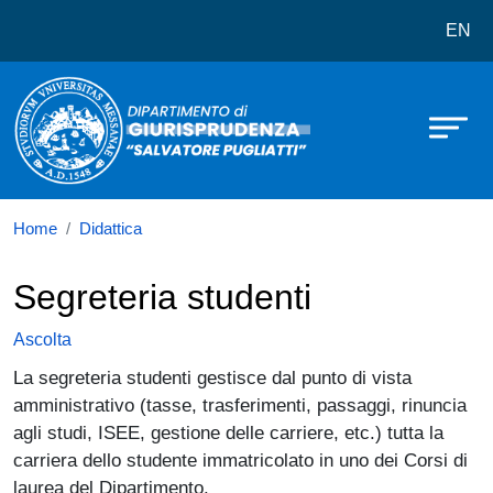
Dipartimento di Giurisprudenza Salv
Salta al contenuto principale
EN
Home
Didattica
Segreteria studenti
Ascolta
La segreteria studenti gestisce dal punto di vista
amministrativo (tasse, trasferimenti, passaggi, rinuncia
agli studi, ISEE, gestione delle carriere, etc.) tutta la
carriera dello studente immatricolato in uno dei Corsi di
laurea del Dipartimento.