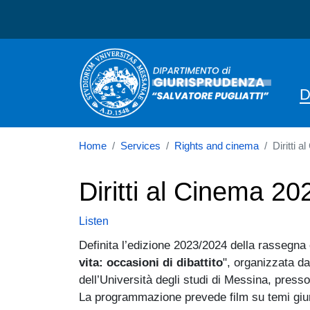
Dipartimento di Giurispru
N
D
Home
Services
Rights and cinema
Diritti 
Diritti al Cinema 2
Listen
Definita l’edizione 2023/2024 della rassegna
vita: occasioni di dibattito
", organizzata da
dell’Università degli studi di Messina, press
La programmazione prevede film su temi giuri