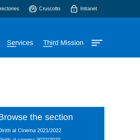
o
rectories
Cruscotto
Intranet
Services
Third Mission
Browse the section
Diritti al Cinema 2021/2022
Diritti al cinema 2022/2023