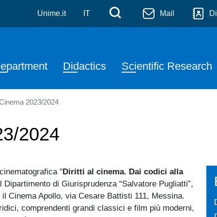
denza Salvatore Pugliatti
Skip to main content
Menù di servizi
Cerca
Unime.it
IT
Mail
Di
avigazione principale
epartment
Didactics
Scientific Research
al Cinema 2023/2024
023/2024
 cinematografica "
Diritti al cinema. Dai codici alla
l Dipartimento di Giurisprudenza “Salvatore Pugliatti”,
o il Cinema Apollo, via Cesare Battisti 111, Messina.
dici, comprendenti grandi classici e film più moderni,